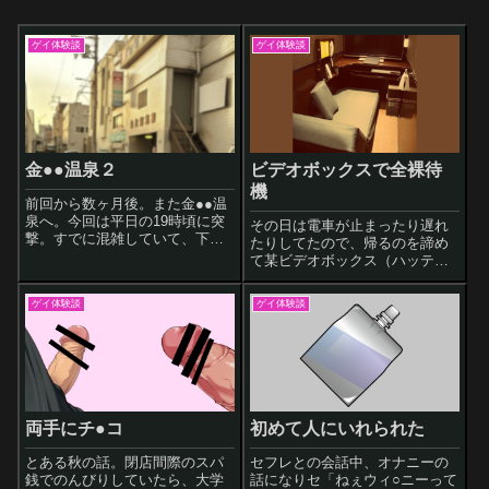
ゲイ体験談
ゲイ体験談
金●●温泉２
ビデオボックスで全裸待
機
前回から数ヶ月後。また金●●温
泉へ。今回は平日の19時頃に突
その日は電車が止まったり遅れ
撃。すでに混雑していて、下駄
たりしてたので、帰るのを諦め
箱やロッカーも数か所しか空い
て某ビデオボックス（ハッテン
てませんでした。前回同様、浴
場じゃなく普通の）に泊まるこ
場に入ると視線が一気にこちら
とにしました。入店するまでは
ゲイ体験談
ゲイ体験談
に。その視線を背中に感じなが
疲れてるし普通に寝るつもりだ
ら洗体し、まずはウロウロ。夜
ったんですが、お店に入るとエ
は若い子もい
ロい雰囲気にやられ、個室に入
ると頭の中はエロ
両手にチ●コ
初めて人にいれられた
とある秋の話。閉店間際のスパ
セフレとの会話中、オナニーの
銭でのんびりしていたら、大学
話になりセ「ねぇウィ○ニーって