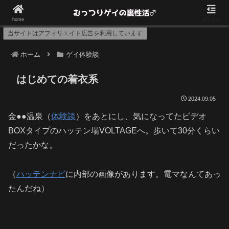
8月～のデーターが消えてしまったので現在復元中
home
メニュー
当サイトはアフィリエイト広告を利用しています
ホーム
ゲイ体験談
はじめての着衣系
2024.09.05
金●●温泉（
体験談
）をあとにし、気になってたビデオ
BOXタイプのハッテン場VOLTAGEへ。歩いて30分くらい
だったかな。
（
ハッテンナビ
に内部の画像があります。電マなんてあっ
たんだね）