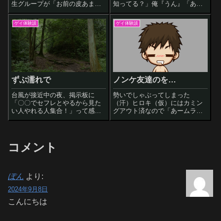
生グループが「お前の皮あまり
知ってる？」俺『うん』「あれ
すぎじゃねｗ」「○○の玉でかす
って本当に気持ちいいんかな」
ぎｗｗ」っと、お互いの股間を
『うーん…確かに気持ちいいけ
ゲイ体験談
ゲイ体験談
評価しだしまして。そんなの見
ど、よく聞く何度もイク感覚っ
せつけられちゃったらムラムラ
てのはわかんなかった』「え
しちゃうじゃないですか(笑)なの
っ？やったことあんの？」そん
で帰りにや
な何気ない？やり
ずぶ濡れで
ノンケ友達のを…
台風が接近中の夜、掲示板に
勢いでしゃぶってしまった
「〇〇でセフレとやるから見た
（汗）ヒロキ（仮）にはカミン
い人やれる人集合！」って感じ
グアウト済なので「あームラつ
の書き込みがあったんで、ずぶ
く、やりてー！」『仕方ないな
濡れになりながら暴風雨の中行
ぁ、しゃぶってやるからチンコ
ってきました。馬鹿ですね笑な
だせ』「しねｗｗｗ」みたいな
んとか某公園に到着し、普段で
やりとりをよくやるんですが、
コメント
も人が来ないような茂みの奥に
その日は昼過ぎから宅飲みして
行ってみると、すで
お互いめちゃくちゃ酔
ぽん
より:
2024年9月8日
こんにちは