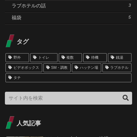
3
ラブホテルの話
5
福袋
タグ
野外
トイレ
複数
待機
銭湯
ビデオボックス
SM・調教
ハッテン場
ラブホテル
タチ
人気記事