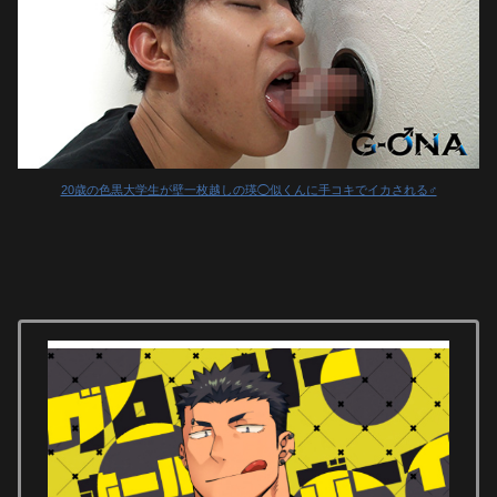
20歳の色黒大学生が壁一枚越しの瑛◯似くんに手コキでイカされる♂