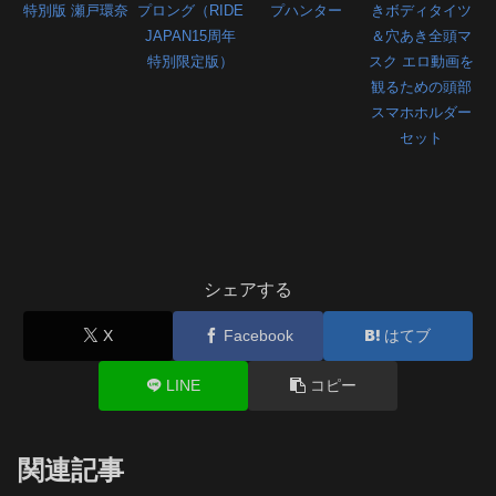
特別版 瀬戸環奈
プロング（RIDE
プハンター
きボディタイツ
JAPAN15周年
＆穴あき全頭マ
特別限定版）
スク エロ動画を
観るための頭部
スマホホルダー
セット
シェアする
X
Facebook
はてブ
LINE
コピー
関連記事