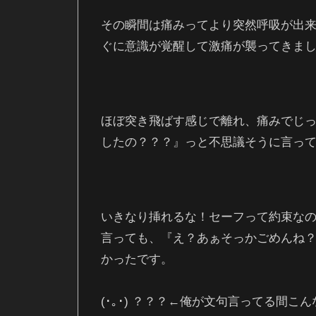
その瞬間は痛みってより突然呼吸が出
ぐに意識が覚醒して激痛が襲ってきま
ほぼ突き飛ばす感じで離れ、痛みでじ
したの？？？』っと不思議そうに言っ
いきなり挿れるな！セーフって約束な
言っても、『え？あぁそっかごめんね
かったです。
(･｡･) ？？？←俺が文句言ってる間こ