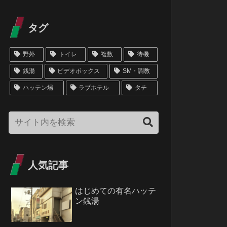
タグ
野外
トイレ
複数
待機
銭湯
ビデオボックス
SM・調教
ハッテン場
ラブホテル
タチ
人気記事
はじめての有名ハッテ
ン銭湯