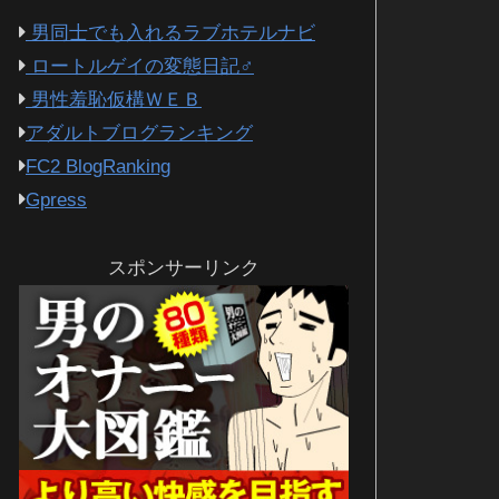
男同士でも入れるラブホテルナビ
ロートルゲイの変態日記♂
男性羞恥仮構ＷＥＢ
アダルトブログランキング
FC2 BlogRanking
Gpress
スポンサーリンク