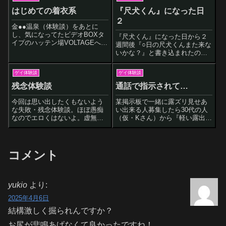
場に入ると視線が一気にこちら
に。その視線を背中に感じなが
はじめての着衣系
『尺犬くん』になった日
ら洗体し、まずはウロウロ。夜
２
は若い子もい
金●●温泉（体験談）をあとに
し、気になってたビデオBOXタ
『尺犬くん』になった日から２
イプのハッテン場VOLTAGEへ。
週間後『○日の尺犬くんまた来な
歩いて30分くらいだったかな。
いかな？』と書き込まれたので
（ハッテンナビに内部の画像が
またAさんと会い、そこで連絡先
あります。電マなんてあったん
も交換しました。そこからは住
ゲイ体験談
ゲイ体験談
だね）受付を済ませ、同じ空間
んでる所も近かったのでお互い
にあるロッカーに荷物や上着を
の家でするように。基本的に向
残念体験談
通話で指示されて…
いれカ
こうが抜きたくなったら連絡が
きて、たまに
今回は思い出したくもないよう
某掲示板で一緒に露ズリ見せあ
な失敗・残念体験談。ほぼ愚痴
い出来る人募集したら30代の人
なのでエロくはないよ。虚無
（仮・Kさん）から『軽い露出調
100％今日はとにかく若くてタイ
教されてみない？』と魅力的な
プの子とやりたい！ってときが
メールが。即返信しカカオIDを
たまーにあるんですよ。そんな
交換して、その日の深夜会うこ
ときは売り専やサポを使ったり
とになりました。待ち合わせ場
コメント
するんですが、先日痛い目にあ
所は某公園。初めて行く場所だ
いました。相手
ったんです
yukio
より:
2025年4月6日
結構激しく掘られんですか？
お尻が悲鳴あげなくて良かったですね！