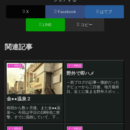
X
Facebook
はてブ
LINE
コピー
関連記事
ゲイ体験談
ゲイ体験談
野外で即ハメ
～前ブログの記事～微妙だった
デビューから二日後、地方最終
日。近くに集まる野外スポット
があれば行ってみたかったんで
金●●温泉２
すけど調べても見つからず。な
ので掲示板で相手を見つけるこ
前回から数ヶ月後。また金●●温
とにしました。その日も「野外
泉へ。今回は平日の19時頃に突
で軽く見せあいでも～」って募
撃。すでに混雑していて、下駄
集したのに、「寒
箱やロッカーも数か所しか空い
てませんでした。前回同様、浴
ゲイ体験談
ゲイ体験談