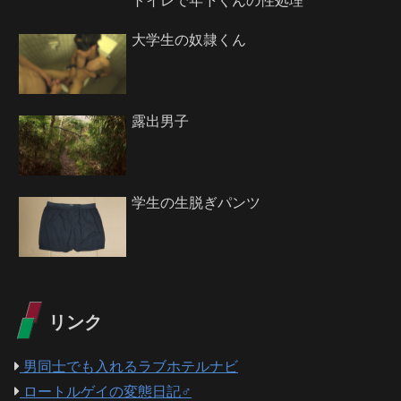
トイレで年下くんの性処理
大学生の奴隷くん
露出男子
学生の生脱ぎパンツ
リンク
男同士でも入れるラブホテルナビ
ロートルゲイの変態日記♂