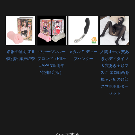
名器の証明 016
ヴァージンルー
メタルＺ ディー
人間オナホ 穴あ
特別版 瀬戸環奈
プロング（RIDE
プハンター
きボディタイツ
JAPAN15周年
＆穴あき全頭マ
特別限定版）
スク エロ動画を
観るための頭部
スマホホルダー
セット
シェアする