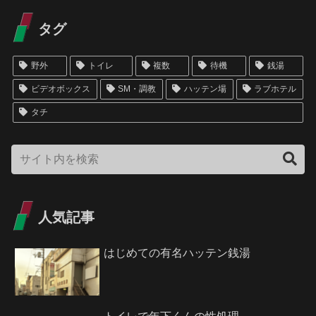
タグ
野外
トイレ
複数
待機
銭湯
ビデオボックス
SM・調教
ハッテン場
ラブホテル
タチ
人気記事
はじめての有名ハッテン銭湯